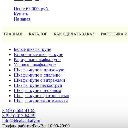
Цена: 63,000
руб.
Купить
На заказ
ГЛАВНАЯ
КАТАЛОГ
КАК СДЕЛАТЬ ЗАКАЗ
РАССРОЧКА И
Белые шкафы-купе
Встроенные шкафы-купе
Радиусные шкафы-купе
Угловые шкафы-купе
Шкафы-купе в прихожую
Шкафы-купе в спальню
Шкафы-купе с витражами
Шкафы-купе пескоструй
Шкафы-купе с зеркалом
Шкафы-купе с фотопечатью
Шкафы-купе эконом-класса
8 (495) 664-41-65
8 (925) 613-64-79
info@ideal-shkafy.ru
График работы:Вт.-Вс. 10:00-20:00